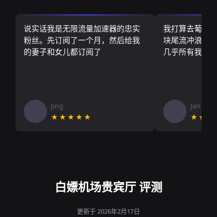
说实话我是无限流量加速器的忠实
我打算去葡萄
粉丝。先订阅了一个月，然后给我
块尾流冲浪板.
的妻子和女儿都订阅了
几乎所有我需
Jing
Jan V
★★★★★
★★★
白嫖机场贵宾厅 评测
更新于 2026年2月17日